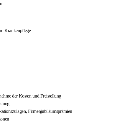
en
und Krankenpflege
rnahme der Kosten und Freistellung
cklung
fikationszulagen, Firmenjubiläumsprämien
ionen