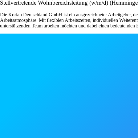
Stellvertretende Wohnbereichsleitung (w/m/d) (Hemming
Die Korian Deutschland GmbH ist ein ausgezeichneter Arbeitgeber, der 
Arbeitsatmosphäre. Mit flexiblen Arbeitszeiten, individuellen Weiteren
unterstützenden Team arbeiten möchten und dabei einen bedeutenden Be