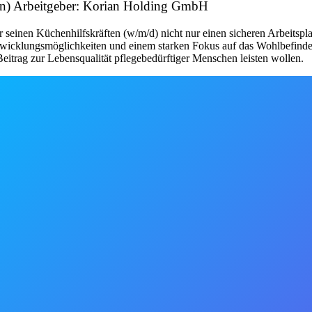
en) Arbeitgeber: Korian Holding GmbH
seinen Küchenhilfskräften (w/m/d) nicht nur einen sicheren Arbeitsplat
twicklungsmöglichkeiten und einem starken Fokus auf das Wohlbefinden de
itrag zur Lebensqualität pflegebedürftiger Menschen leisten wollen.