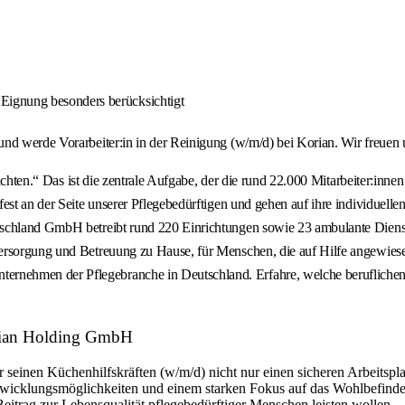
Eignung besonders berücksichtigt
nd werde Vorarbeiter:in in der Reinigung (w/m/d) bei Korian. Wir freuen 
it achten.“ Das ist die zentrale Aufgabe, der die rund 22.000 Mitarbeiter
est an der Seite unserer Pflegebedürftigen und gehen auf ihre individuell
schland GmbH betreibt rund 220 Einrichtungen sowie 23 ambulante Dienste
Versorgung und Betreuung zu Hause, für Menschen, die auf Hilfe angewie
nehmen der Pflegebranche in Deutschland. Erfahre, welche beruflichen 
Korian Holding GmbH
seinen Küchenhilfskräften (w/m/d) nicht nur einen sicheren Arbeitsplat
twicklungsmöglichkeiten und einem starken Fokus auf das Wohlbefinden de
itrag zur Lebensqualität pflegebedürftiger Menschen leisten wollen.