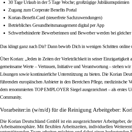
30 Tage Urlaub in der 5 Tage Woche; großzügige Jubiläumsprämien
Zugang zum Corperate Benefits Portal
Korian-Benefit-Card (steuerfreie Sachzuwendungen)
Betriebliches Gesundheitsmanagement digital per App
Schwerbehinderte Bewerberinnen und Bewerber werden bei gleicher 
Das klingt ganz nach Dir? Dann bewirb Dich in wenigen Schritten online u
Über Korian: „Jeden in Zeiten der Verletzlichkeit in seiner Einzigartigke
gemeinsame Werte – Vertrauen, Initiative und Verantwortung – stehen wir f
Lösungen sowie kontinuierliche Unterstützung zu bieten. Die Korian Deut
führenden europäischen Anbieter in den Bereichen Pflege, medizinische 
dem renommierten TOP EMPLOYER Siegel ausgezeichnet – als erstes Unter
Community.
Vorarbeiter:in (w/m/d) für die Reinigung Arbeitgeber: 
Die Korian Deutschland GmbH ist ein ausgezeichneter Arbeitgeber, der 
Arbeitsatmosphäre. Mit flexiblen Arbeitszeiten, individuellen Weiteren
unterstützenden Team arbeiten möchten und dabei einen bedeutenden Be