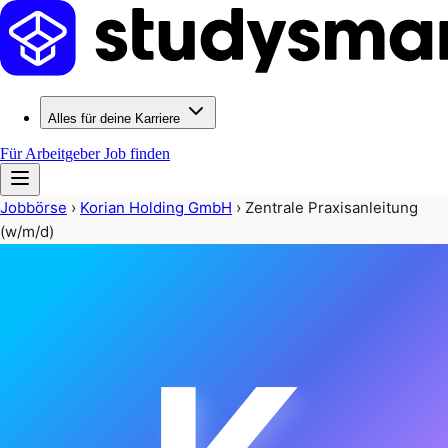
Alles für deine Karriere
Für Arbeitgeber
Job finden
Jobbörse
›
Korian Holding GmbH
›
Zentrale Praxisanleitung
(w/m/d)