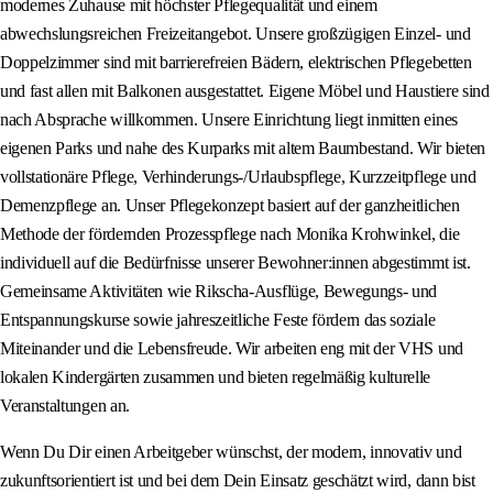
modernes Zuhause mit höchster Pflegequalität und einem
abwechslungsreichen Freizeitangebot. Unsere großzügigen Einzel- und
Doppelzimmer sind mit barrierefreien Bädern, elektrischen Pflegebetten
und fast allen mit Balkonen ausgestattet. Eigene Möbel und Haustiere sind
nach Absprache willkommen. Unsere Einrichtung liegt inmitten eines
eigenen Parks und nahe des Kurparks mit altem Baumbestand. Wir bieten
vollstationäre Pflege, Verhinderungs-/Urlaubspflege, Kurzzeitpflege und
Demenzpflege an. Unser Pflegekonzept basiert auf der ganzheitlichen
Methode der fördernden Prozesspflege nach Monika Krohwinkel, die
individuell auf die Bedürfnisse unserer Bewohner:innen abgestimmt ist.
Gemeinsame Aktivitäten wie Rikscha-Ausflüge, Bewegungs- und
Entspannungskurse sowie jahreszeitliche Feste fördern das soziale
Miteinander und die Lebensfreude. Wir arbeiten eng mit der VHS und
lokalen Kindergärten zusammen und bieten regelmäßig kulturelle
Veranstaltungen an.
Wenn Du Dir einen Arbeitgeber wünschst, der modern, innovativ und
zukunftsorientiert ist und bei dem Dein Einsatz geschätzt wird, dann bist