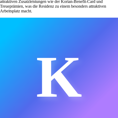
attraktiven Zusatzleistungen wie der Korian-Benefit-Card und
Treueprämien, was die Residenz zu einem besonders attraktiven
Arbeitsplatz macht.
K