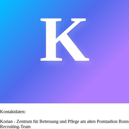
K
Kontaktdaten:
Korian - Zentrum für Betreuung und Pflege am alten Poststadion Bonn
Recruiting-Team