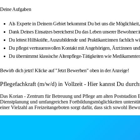
Deine Aufgaben
Als Experte in Deinem Gebiet bekommst Du bei uns die Möglichkeit, D
Dank Deines Einsatzes bereicherst Du das Leben unserer Bewohner:i
Du leitest Hilfskräfte, Auszubildende und Praktikant:innen fachlich w
Du pflegst vertrauensvollen Kontakt mit Angehörigen, Ärzt:innen un
Du übernimmst klassische Altenpflege-Tätigkeiten wie Medikamentena
Bewirb dich jetzt! Klicke auf "Jetzt Bewerben" oben in der Anzeige!
Pflegefachkraft (m/w/d) in Vollzeit - Hier kannst Du durc
Das Korian - Zentrum für Betreuung und Pflege am alten Poststadion Bo
Dienstplanung und umfangreichen Fortbildungsmöglichkeiten unterstüt
einer Vielzahl an Freizeitangeboten sorgt dafür, dass sich sowohl Bew