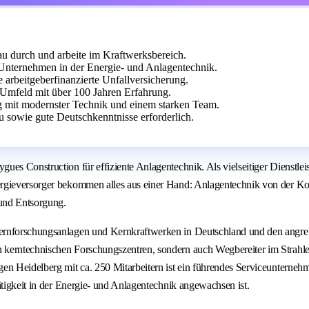
u durch und arbeite im Kraftwerksbereich.
Unternehmen in der Energie- und Anlagentechnik.
arbeitgeberfinanzierte Unfallversicherung.
Umfeld mit über 100 Jahren Erfahrung.
g mit modernster Technik und einem starken Team.
u sowie gute Deutschkenntnisse erforderlich.
es Construction für effiziente Anlagentechnik. Als vielseitiger Dienstleis
ergieversorger bekommen alles aus einer Hand: Anlagentechnik von der Ko
und Entsorgung.
ernforschungsanlagen und Kernkraftwerken in Deutschland und den angrenz
 kerntechnischen Forschungszentren, sondern auch Wegbereiter im Strahl
en Heidelberg mit ca. 250 Mitarbeitern ist ein führendes Serviceunternehm
ätigkeit in der Energie- und Anlagentechnik angewachsen ist.