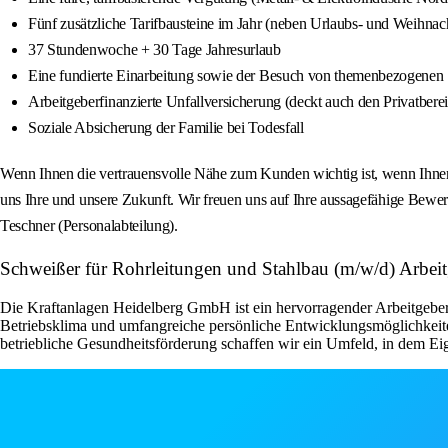
Fünf zusätzliche Tarifbausteine im Jahr (neben Urlaubs- und Weihna
37 Stundenwoche + 30 Tage Jahresurlaub
Eine fundierte Einarbeitung sowie der Besuch von themenbezogenen
Arbeitgeberfinanzierte Unfallversicherung (deckt auch den Privatbere
Soziale Absicherung der Familie bei Todesfall
Wenn Ihnen die vertrauensvolle Nähe zum Kunden wichtig ist, wenn Ihnen Ei
uns Ihre und unsere Zukunft. Wir freuen uns auf Ihre aussagefähige Bewerb
Teschner (Personalabteilung).
Schweißer für Rohrleitungen und Stahlbau (m/w/d) Arbei
Die Kraftanlagen Heidelberg GmbH ist ein hervorragender Arbeitgeber, d
Betriebsklima und umfangreiche persönliche Entwicklungsmöglichkeiten 
betriebliche Gesundheitsförderung schaffen wir ein Umfeld, in dem Eig