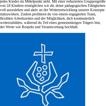
jedes Kindes im Mittelpunkt steht. Mit einer reduzierten Gruppengröße
von 18 Kindern ermöglichen wir dir, deine pädagogischen Fähigkeiten
voll auszuleben und aktiv an der Weiterentwicklung unserer Konzepte
mitzuwirken. Zudem profitierst du von einem engagierten Team,
flexiblen Arbeitszeiten und der Möglichkeit, dich kontinuierlich
weiterzubilden, während du Teil eines gemeinnützigen Trägers bist,
der Werte wie Respekt und Verantwortung hochhält.