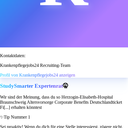
Kontaktdaten:
Krankenpflegejobs24 Recruiting-Team
Profil von Krankenpflegejobs24 anzeigen
StudySmarter Expertenrat
🤫
Wir sind der Meinung, dass du so Herzogin-Elisabeth-Hospital
Braunschweig Altersvorsorge Corporate Benefits Deutschlandticket
Fi[...] erhalten könntest
✨
Tip Nummer 1
Sei proaktiv! Wenn du dich für eine Stelle interessierst, zögere nicht,