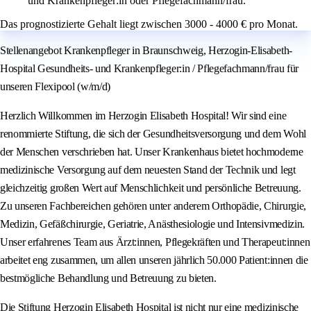
und Krankenpfleger:in oder Pflegefachmann/frau.
Das prognostizierte Gehalt liegt zwischen 3000 - 4000 € pro Monat.
Stellenangebot Krankenpfleger in Braunschweig, Herzogin-Elisabeth-
Hospital Gesundheits- und Krankenpfleger:in / Pflegefachmann/frau für
unseren Flexipool (w/m/d)
Herzlich Willkommen im Herzogin Elisabeth Hospital! Wir sind eine
renommierte Stiftung, die sich der Gesundheitsversorgung und dem Wohl
der Menschen verschrieben hat. Unser Krankenhaus bietet hochmoderne
medizinische Versorgung auf dem neuesten Stand der Technik und legt
gleichzeitig großen Wert auf Menschlichkeit und persönliche Betreuung.
Zu unseren Fachbereichen gehören unter anderem Orthopädie, Chirurgie,
Medizin, Gefäßchirurgie, Geriatrie, Anästhesiologie und Intensivmedizin.
Unser erfahrenes Team aus Ärzt:innen, Pflegekräften und Therapeut:innen
arbeitet eng zusammen, um allen unseren jährlich 50.000 Patient:innen die
bestmögliche Behandlung und Betreuung zu bieten.
Die Stiftung Herzogin Elisabeth Hospital ist nicht nur eine medizinische