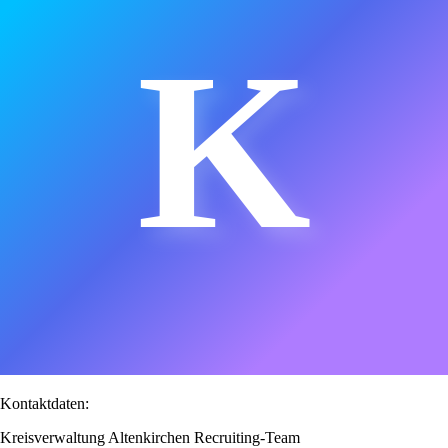
K
Kontaktdaten:
Kreisverwaltung Altenkirchen Recruiting-Team