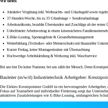
Wir bieten
Attraktive Vergütung inkl. Weihnachts- und Urlaubsgeld sowie regel
37‑Stunden‑Woche, bis zu 35 Urlaubstage + Sonderurlaubstage
Arbeitszeitkonto, bezahlte Überstunden und Zuschläge ab der ersten 
Unbefristeter Arbeitsvertrag in einem krisensicheren Familienuntern
E‑Bike‑Leasing, Sportangebote & Gesundheitsmanagement
Weiterbildung (Techniker- oder Meisterschule) mit finanzieller Unters
Kurzer Freitag, keine Montageeinsätze mit Übernachtung
Hochwertige Arbeitskleidung & Werkzeug inkl. Waschservice
Bei uns bist Du keine Nummer, bei uns zählt der Mensch. Denn Kreutzpo
Bauleiter (m/w/d) Industrietechnik Arbeitgeber: Kreutzp
Die Elektro Kreutzpointner GmbH ist ein hervorragender Arbeitgeber, d
Fokus auf Teamarbeit und individueller Förderung sorgt das Unternehme
attraktiven Zusatzleistungen wie E-Bike-Leasing, umfangreichen Schu