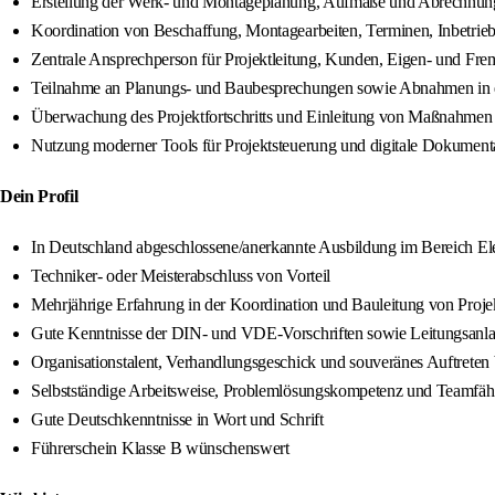
Erstellung der Werk- und Montageplanung, Aufmaße und Abrechnun
Koordination von Beschaffung, Montagearbeiten, Terminen, Inbetrie
Zentrale Ansprechperson für Projektleitung, Kunden, Eigen- und Fre
Teilnahme an Planungs- und Baubesprechungen sowie Abnahmen in e
Überwachung des Projektfortschritts und Einleitung von Maßnahme
Nutzung moderner Tools für Projektsteuerung und digitale Dokument
Dein Profil
In Deutschland abgeschlossene/anerkannte Ausbildung im Bereich Elekt
Techniker- oder Meisterabschluss von Vorteil
Mehrjährige Erfahrung in der Koordination und Bauleitung von Projek
Gute Kenntnisse der DIN- und VDE-Vorschriften sowie Leitungsanlage
Organisationstalent, Verhandlungsgeschick und souveränes Auftrete
Selbstständige Arbeitsweise, Problemlösungskompetenz und Teamfäh
Gute Deutschkenntnisse in Wort und Schrift
Führerschein Klasse B wünschenswert