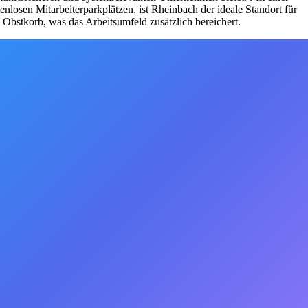
nlosen Mitarbeiterparkplätzen, ist Rheinbach der ideale Standort für
m Obstkorb, was das Arbeitsumfeld zusätzlich bereichert.