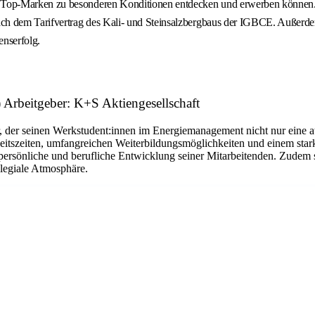
ie Top-Marken zu besonderen Konditionen entdecken und erwerben können
ach dem Tarifvertrag des Kali- und Steinsalzbergbaus der IGBCE. Außerdem
enserfolg.
) Arbeitgeber: K+S Aktiengesellschaft
r, der seinen Werkstudent:innen im Energiemanagement nicht nur eine a
rbeitszeiten, umfangreichen Weiterbildungsmöglichkeiten und einem sta
ersönliche und berufliche Entwicklung seiner Mitarbeitenden. Zudem s
legiale Atmosphäre.