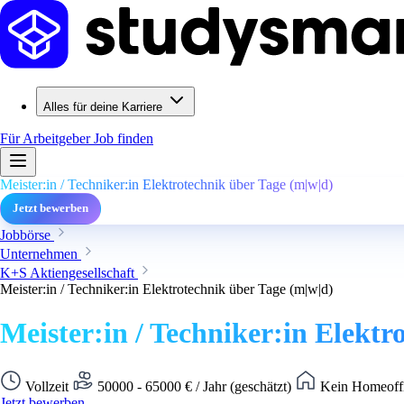
Alles für deine Karriere
Für Arbeitgeber
Job finden
Meister:in / Techniker:in Elektrotechnik über Tage (m|w|d)
Jetzt bewerben
Jobbörse
Unternehmen
K+S Aktiengesellschaft
Meister:in / Techniker:in Elektrotechnik über Tage (m|w|d)
Meister:in / Techniker:in Elektr
Vollzeit
50000 - 65000 € / Jahr (geschätzt)
Kein Homeoffi
Jetzt bewerben