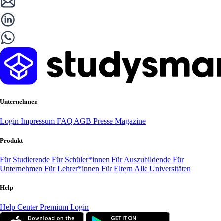
Unternehmen
Login
Impressum
FAQ
AGB
Presse
Magazine
Produkt
Für Studierende
Für Schüler*innen
Für Auszubildende
Für
Unternehmen
Für Lehrer*innen
Für Eltern
Alle Universitäten
Help
Help Center
Premium Login