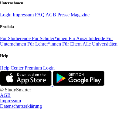
Unternehmen
Login
Impressum
FAQ
AGB
Presse
Magazine
Produkt
Für Studierende
Für Schüler*innen
Für Auszubildende
Für
Unternehmen
Für Lehrer*innen
Für Eltern
Alle Universitäten
Help
Help Center
Premium Login
© StudySmarter
AGB
Impressum
Datenschutzerklärung