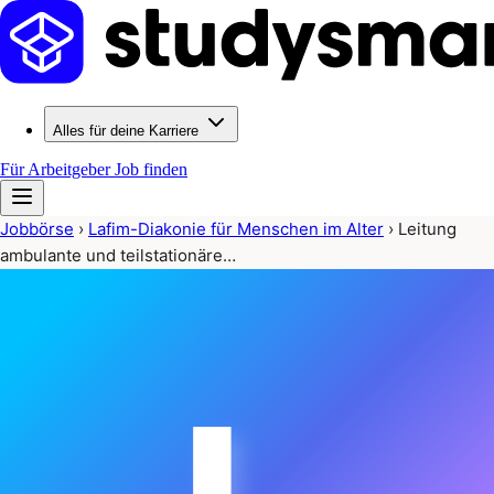
Alles für deine Karriere
Für Arbeitgeber
Job finden
Jobbörse
›
Lafim-Diakonie für Menschen im Alter
›
Leitung
ambulante und teilstationäre…