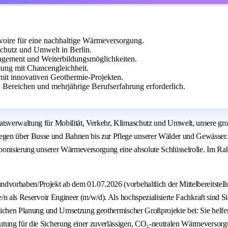
rvoire für eine nachhaltige Wärmeversorgung.
schutz und Umwelt in Berlin.
agement und Weiterbildungsmöglichkeiten.
bung mit Chancengleichheit.
 mit innovativen Geothermie-Projekten.
Bereichen und mehrjährige Berufserfahrung erforderlich.
tsverwaltung für Mobilität, Verkehr, Klimaschutz und Umwelt, unsere großa
n über Busse und Bahnen bis zur Pflege unserer Wälder und Gewässer. Dann
karbonisierung unserer Wärmeversorgung eine absolute Schlüsselrolle. Im 
vorhaben/Projekt ab dem 01.07.2026 (vorbehaltlich der Mittelbereitstellung
e/n als Reservoir Engineer (m/w/d). Als hochspezialisierte Fachkraft sind S
greichen Planung und Umsetzung geothermischer Großprojekte bei: Sie helf
utung für die Sicherung einer zuverlässigen, CO₂‑neutralen Wärmeversorg