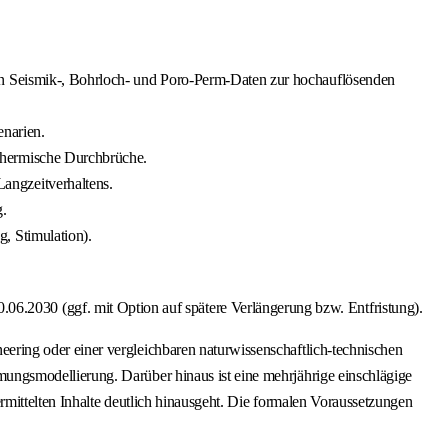
on Seismik-, Bohrloch- und Poro-Perm-Daten zur hochauflösenden
enarien.
thermische Durchbrüche.
angzeitverhaltens.
g.
, Stimulation).
 30.06.2030 (ggf. mit Option auf spätere Verlängerung bzw. Entfristung).
ring oder einer vergleichbaren naturwissenschaftlich‑technischen
ngsmodellierung. Darüber hinaus ist eine mehrjährige einschlägige
mittelten Inhalte deutlich hinausgeht. Die formalen Voraussetzungen