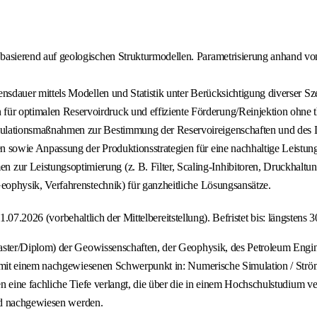
basierend auf geologischen Strukturmodellen. Parametrisierung anhand v
sdauer mittels Modellen und Statistik unter Berücksichtigung diverser Sz
r optimalen Reservoirdruck und effiziente Förderung/Reinjektion ohne 
ulationsmaßnahmen zur Bestimmung der Reservoireigenschaften und des L
 sowie Anpassung der Produktionsstrategien für eine nachhaltige Leistun
 Leistungsoptimierung (z. B. Filter, Scaling‑Inhibitoren, Druckhaltung
eophysik, Verfahrenstechnik) für ganzheitliche Lösungsansätze.
1.07.2026 (vorbehaltlich der Mittelbereitstellung). Befristet bis: längstens
ter/Diplom) der Geowissenschaften, der Geophysik, des Petroleum Enginee
mit einem nachgewiesenen Schwerpunkt in: Numerische Simulation / Strömu
ine fachliche Tiefe verlangt, die über die in einem Hochschulstudium ver
nd nachgewiesen werden.