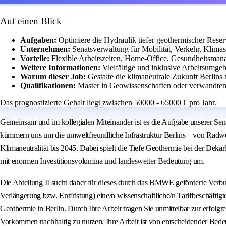
Auf einen Blick
Aufgaben:
Optimiere die Hydraulik tiefer geothermischer Rese
Unternehmen:
Senatsverwaltung für Mobilität, Verkehr, Klima
Vorteile:
Flexible Arbeitszeiten, Home-Office, Gesundheitsman
Weitere Informationen:
Vielfältige und inklusive Arbeitsumge
Warum dieser Job:
Gestalte die klimaneutrale Zukunft Berlins
Qualifikationen:
Master in Geowissenschaften oder verwandten 
Das prognostizierte Gehalt liegt zwischen 50000 - 65000 € pro Jahr.
Gemeinsam und im kollegialen Miteinander ist es die Aufgabe unserer Sena
kümmern uns um die umweltfreundliche Infrastruktur Berlins – von Radwege
Klimaneutralität bis 2045. Dabei spielt die Tiefe Geothermie bei der De
mit enormen Investitionsvolumina und landesweiter Bedeutung um.
Die Abteilung II sucht daher für dieses durch das BMWE geförderte Verbund
Verlängerung bzw. Entfristung) eine/n wissenschaftliche/n Tarifbeschäftigt
Geothermie in Berlin. Durch Ihre Arbeit tragen Sie unmittelbar zur erfol
Vorkommen nachhaltig zu nutzen. Ihre Arbeit ist von entscheidender Bede