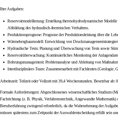
Ihre Aufgaben:
Reservoirmodellierung: Erstellung thermohydrodynamischer Modelle 
Abbildung des hydraulisch‑thermischen Verhaltens.
Produktionsprognose: Prognose der Produktionsleistung über die Leben
Wärmebergbaumodell: Entwicklung von Druckmanagementstrategien fü
Hydraulische Tests: Planung und Überwachung von Tests sowie Stim
Reservoirüberwachung: Kontinuierliches Monitoring der Anlagendaten
Bohrungsmanagement: Problemanalyse und Ableitung von Maßnahmen zur
Interdisziplinäres Team: Zusammenarbeit mit Fachleuten (Geologie, G
Arbeitszeit: Teilzeit oder Vollzeit mit 39,4 Wochenstunden. Besetzbar ab: 0
Formale Anforderungen: Abgeschlossenes wissenschaftliches Studium (Mas
Fachrichtung (z. B. Physik, Verfahrenstechnik, Angewandte Mathematik) 
Berufserfahrung zwingend erforderlich, da die Wahrnehmung der Aufgaben e
müssen spätestens zum Zeitpunkt der Auswahlentscheidung erfüllt sein u