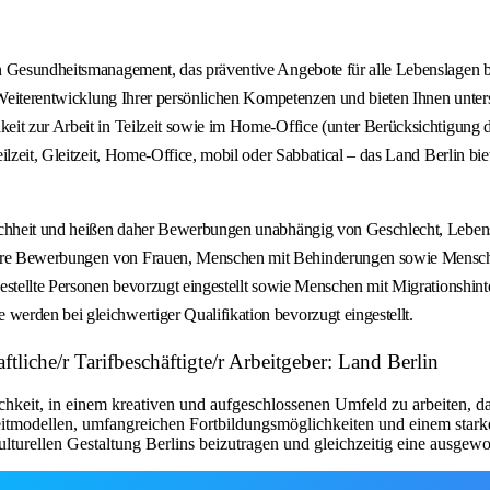
 Gesundheitsmanagement, das präventive Angebote für alle Lebenslagen ber
r Weiterentwicklung Ihrer persönlichen Kompetenzen und bieten Ihnen unter
 zur Arbeit in Teilzeit sowie im Home‑Office (unter Berücksichtigung dienst
lzeit, Gleitzeit, Home‑Office, mobil oder Sabbatical – das Land Berlin biet
eichheit und heißen daher Bewerbungen unabhängig von Geschlecht, Lebens
ere Bewerbungen von Frauen, Menschen mit Behinderungen sowie Menschen
estellte Personen bevorzugt eingestellt sowie Menschen mit Migrationshint
erden bei gleichwertiger Qualifikation bevorzugt eingestellt.
liche/r Tarifbeschäftigte/r Arbeitgeber: Land Berlin
ichkeit, in einem kreativen und aufgeschlossenen Umfeld zu arbeiten, 
szeitmodellen, umfangreichen Fortbildungsmöglichkeiten und einem sta
kulturellen Gestaltung Berlins beizutragen und gleichzeitig eine ausg