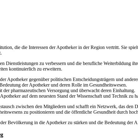
on, die die Interessen der Apotheker in der Region vertritt. Sie spielt
.
hen Dienstleistungen zu verbessern und die berufliche Weiterbildung i
iten kontinuierlich zu erweitern.
 der Apotheker gegenüber politischen Entscheidungsträgern und anderen 
ie Bedeutung der Apotheker und deren Rolle im Gesundheitswesen.
ät der pharmazeutischen Versorgung und überwacht deren Einhaltung.
m Apotheker auf dem neuesten Stand der Wissenschaft und Technik zu ha
usch zwischen den Mitgliedern und schafft ein Netzwerk, das den Dia
dheitswesens zu positionieren und die öffentliche Gesundheit durch hoc
en der Bevölkerung in die Apotheker zu stärken und die Bedeutung de
rg