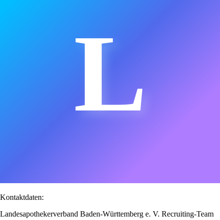
L
Kontaktdaten:
Landesapothekerverband Baden-Württemberg e. V. Recruiting-Team