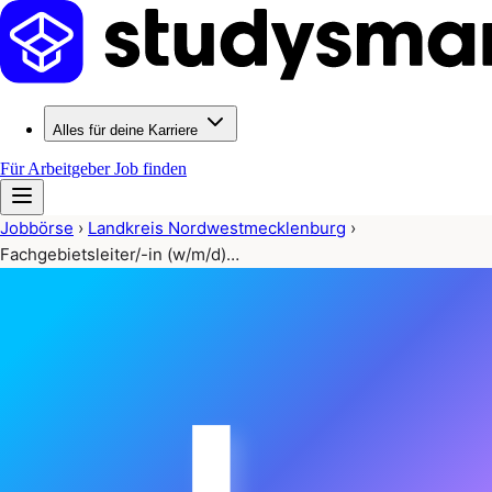
Alles für deine Karriere
Für Arbeitgeber
Job finden
Jobbörse
›
Landkreis Nordwestmecklenburg
›
Fachgebietsleiter/-in (w/m/d)…