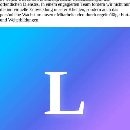
öffentlichen Dienstes. In einem engagierten Team fördern wir nicht nur
die individuelle Entwicklung unserer Klienten, sondern auch das
persönliche Wachstum unserer Mitarbeitenden durch regelmäßige Fort-
und Weiterbildungen.
L