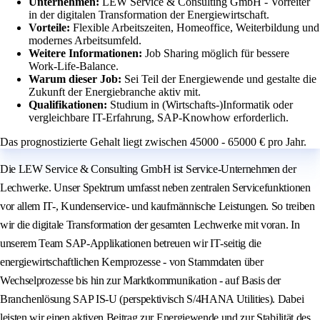
Unternehmen:
LEW Service & Consulting GmbH - Vorreiter
in der digitalen Transformation der Energiewirtschaft.
Vorteile:
Flexible Arbeitszeiten, Homeoffice, Weiterbildung und
modernes Arbeitsumfeld.
Weitere Informationen:
Job Sharing möglich für bessere
Work-Life-Balance.
Warum dieser Job:
Sei Teil der Energiewende und gestalte die
Zukunft der Energiebranche aktiv mit.
Qualifikationen:
Studium in (Wirtschafts-)Informatik oder
vergleichbare IT-Erfahrung, SAP-Knowhow erforderlich.
Das prognostizierte Gehalt liegt zwischen 45000 - 65000 € pro Jahr.
Die LEW Service & Consulting GmbH ist Service-Unternehmen der
Lechwerke. Unser Spektrum umfasst neben zentralen Servicefunktionen
vor allem IT-, Kundenservice- und kaufmännische Leistungen. So treiben
wir die digitale Transformation der gesamten Lechwerke mit voran. In
unserem Team SAP‑Applikationen betreuen wir IT‑seitig die
energiewirtschaftlichen Kernprozesse - von Stammdaten über
Wechselprozesse bis hin zur Marktkommunikation - auf Basis der
Branchenlösung SAP IS‑U (perspektivisch S/4HANA Utilities). Dabei
leisten wir einen aktiven Beitrag zur Energiewende und zur Stabilität des