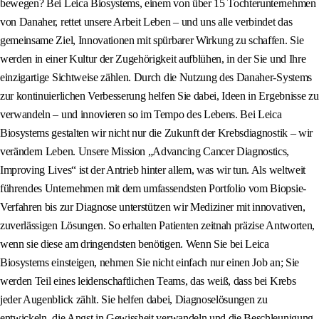
bewegen? Bei Leica Biosystems, einem von über 15 Tochterunternehmen
von Danaher, rettet unsere Arbeit Leben – und uns alle verbindet das
gemeinsame Ziel, Innovationen mit spürbarer Wirkung zu schaffen. Sie
werden in einer Kultur der Zugehörigkeit aufblühen, in der Sie und Ihre
einzigartige Sichtweise zählen. Durch die Nutzung des Danaher-Systems
zur kontinuierlichen Verbesserung helfen Sie dabei, Ideen in Ergebnisse zu
verwandeln – und innovieren so im Tempo des Lebens. Bei Leica
Biosystems gestalten wir nicht nur die Zukunft der Krebsdiagnostik – wir
verändern Leben. Unsere Mission „Advancing Cancer Diagnostics,
Improving Lives“ ist der Antrieb hinter allem, was wir tun. Als weltweit
führendes Unternehmen mit dem umfassendsten Portfolio vom Biopsie-
Verfahren bis zur Diagnose unterstützen wir Mediziner mit innovativen,
zuverlässigen Lösungen. So erhalten Patienten zeitnah präzise Antworten,
wenn sie diese am dringendsten benötigen. Wenn Sie bei Leica
Biosystems einsteigen, nehmen Sie nicht einfach nur einen Job an; Sie
werden Teil eines leidenschaftlichen Teams, das weiß, dass bei Krebs
jeder Augenblick zählt. Sie helfen dabei, Diagnoselösungen zu
entwickeln, die Angst in Gewissheit verwandeln und die Beschleunigung