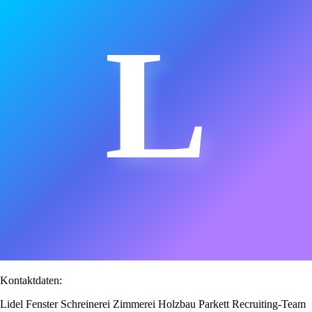
L
Kontaktdaten:
Lidel Fenster Schreinerei Zimmerei Holzbau Parkett Recruiting-Team