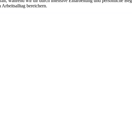
falt, während wir dir durch intensive Einarbeitung und persönliche B
Arbeitsalltag bereichern.