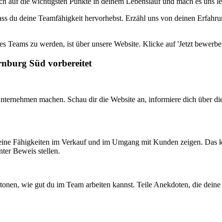
h auf die wichtigsten Punkte in deinem Lebenslauf und mach es uns lei
 dass du deine Teamfähigkeit hervorhebst. Erzähl uns von deinen Erfa
es Teams zu werden, ist über unsere Website. Klicke auf 'Jetzt bewerbe
rnburg Süd vorbereitet
 Unternehmen machen. Schau dir die Website an, informiere dich über d
 deine Fähigkeiten im Verkauf und im Umgang mit Kunden zeigen. Das kö
nter Beweis stellen.
w betonen, wie gut du im Team arbeiten kannst. Teile Anekdoten, die d