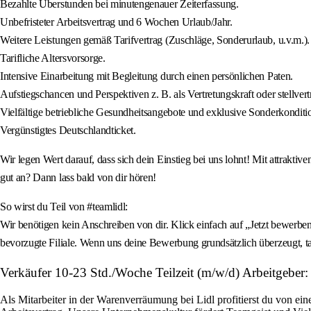
Bezahlte Überstunden bei minutengenauer Zeiterfassung.
Unbefristeter Arbeitsvertrag und 6 Wochen Urlaub/Jahr.
Weitere Leistungen gemäß Tarifvertrag (Zuschläge, Sonderurlaub, u.v.m.).
Tarifliche Altersvorsorge.
Intensive Einarbeitung mit Begleitung durch einen persönlichen Paten.
Aufstiegschancen und Perspektiven z. B. als Vertretungskraft oder stellvertre
Vielfältige betriebliche Gesundheitsangebote und exklusive Sonderkonditi
Vergünstigtes Deutschlandticket.
Wir legen Wert darauf, dass sich dein Einstieg bei uns lohnt! Mit attrakti
gut an? Dann lass bald von dir hören!
So wirst du Teil von #teamlidl:
Wir benötigen kein Anschreiben von dir. Klick einfach auf „Jetzt bewerben
bevorzugte Filiale. Wenn uns deine Bewerbung grundsätzlich überzeugt, ta
Verkäufer 10-23 Std./Woche Teilzeit (m/w/d) Arbeitgeber
Als Mitarbeiter in der Warenverräumung bei Lidl profitierst du von ei