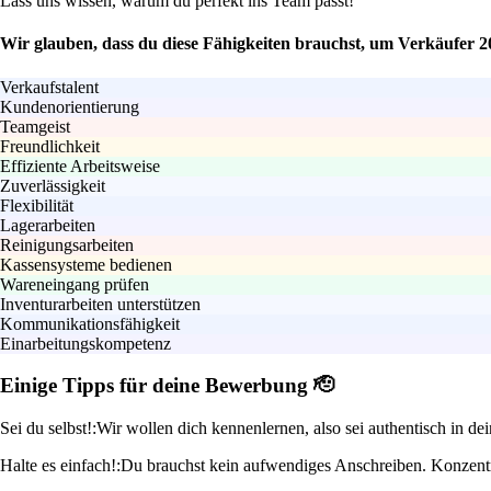
Lass uns wissen, warum du perfekt ins Team passt!
Wir glauben, dass du diese Fähigkeiten brauchst, um Verkäufer 2
Verkaufstalent
Kundenorientierung
Teamgeist
Freundlichkeit
Effiziente Arbeitsweise
Zuverlässigkeit
Flexibilität
Lagerarbeiten
Reinigungsarbeiten
Kassensysteme bedienen
Wareneingang prüfen
Inventurarbeiten unterstützen
Kommunikationsfähigkeit
Einarbeitungskompetenz
Einige Tipps für deine Bewerbung 🫡
Sei du selbst!:
Wir wollen dich kennenlernen, also sei authentisch in d
Halte es einfach!:
Du brauchst kein aufwendiges Anschreiben. Konzentrie