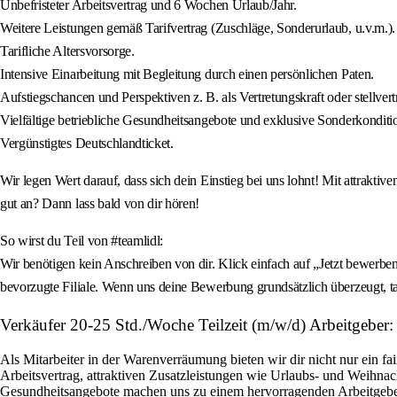
Unbefristeter Arbeitsvertrag und 6 Wochen Urlaub/Jahr.
Weitere Leistungen gemäß Tarifvertrag (Zuschläge, Sonderurlaub, u.v.m.).
Tarifliche Altersvorsorge.
Intensive Einarbeitung mit Begleitung durch einen persönlichen Paten.
Aufstiegschancen und Perspektiven z. B. als Vertretungskraft oder stellvertre
Vielfältige betriebliche Gesundheitsangebote und exklusive Sonderkonditi
Vergünstigtes Deutschlandticket.
Wir legen Wert darauf, dass sich dein Einstieg bei uns lohnt! Mit attrakti
gut an? Dann lass bald von dir hören!
So wirst du Teil von #teamlidl:
Wir benötigen kein Anschreiben von dir. Klick einfach auf „Jetzt bewerben
bevorzugte Filiale. Wenn uns deine Bewerbung grundsätzlich überzeugt, ta
Verkäufer 20-25 Std./Woche Teilzeit (m/w/d) Arbeitgeber
Als Mitarbeiter in der Warenverräumung bieten wir dir nicht nur ein fa
Arbeitsvertrag, attraktiven Zusatzleistungen wie Urlaubs- und Weihnac
Gesundheitsangebote machen uns zu einem hervorragenden Arbeitgeb