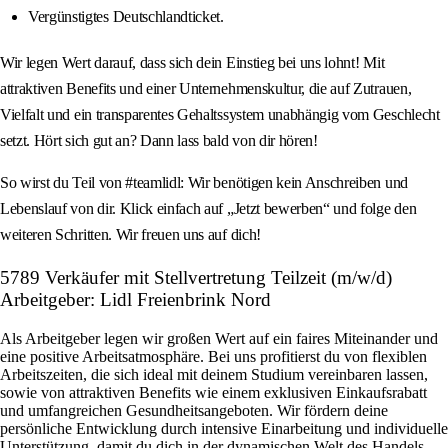
Vergünstigtes Deutschlandticket.
Wir legen Wert darauf, dass sich dein Einstieg bei uns lohnt! Mit
attraktiven Benefits und einer Unternehmenskultur, die auf Zutrauen,
Vielfalt und ein transparentes Gehaltssystem unabhängig vom Geschlecht
setzt. Hört sich gut an? Dann lass bald von dir hören!
So wirst du Teil von #teamlidl: Wir benötigen kein Anschreiben und
Lebenslauf von dir. Klick einfach auf „Jetzt bewerben“ und folge den
weiteren Schritten. Wir freuen uns auf dich!
5789 Verkäufer mit Stellvertretung Teilzeit (m/w/d)
Arbeitgeber: Lidl Freienbrink Nord
Als Arbeitgeber legen wir großen Wert auf ein faires Miteinander und
eine positive Arbeitsatmosphäre. Bei uns profitierst du von flexiblen
Arbeitszeiten, die sich ideal mit deinem Studium vereinbaren lassen,
sowie von attraktiven Benefits wie einem exklusiven Einkaufsrabatt
und umfangreichen Gesundheitsangeboten. Wir fördern deine
persönliche Entwicklung durch intensive Einarbeitung und individuelle
Unterstützung, damit du dich in der dynamischen Welt des Handels