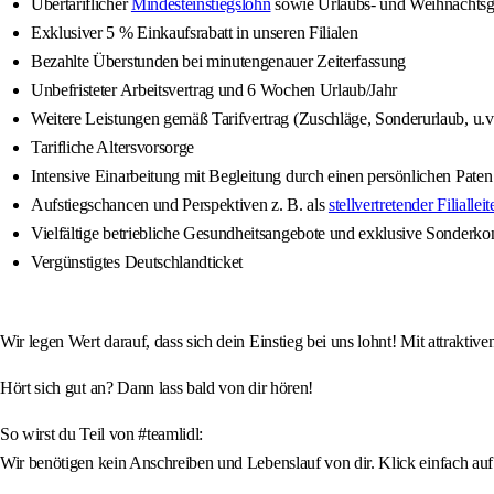
Übertariflicher
Mindesteinstiegslohn
sowie Urlaubs- und Weihnachtsg
Exklusiver 5 % Einkaufsrabatt in unseren Filialen
Bezahlte Überstunden bei minutengenauer Zeiterfassung
Unbefristeter Arbeitsvertrag und 6 Wochen Urlaub/Jahr
Weitere Leistungen gemäß Tarifvertrag (Zuschläge, Sonderurlaub, u.v
Tarifliche Altersvorsorge
Intensive Einarbeitung mit Begleitung durch einen persönlichen Paten
Aufstiegschancen und Perspektiven z. B. als
stellvertretender Filialleit
Vielfältige betriebliche Gesundheitsangebote und exklusive Sonderko
Vergünstigtes Deutschlandticket
Wir legen Wert darauf, dass sich dein Einstieg bei uns lohnt! Mit attrakti
Hört sich gut an? Dann lass bald von dir hören!
So wirst du Teil von #teamlidl:
Wir benötigen kein Anschreiben und Lebenslauf von dir. Klick einfach auf 