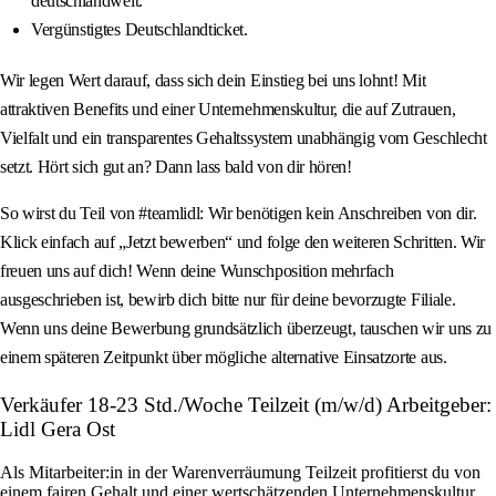
deutschlandweit.
Vergünstigtes Deutschlandticket.
Wir legen Wert darauf, dass sich dein Einstieg bei uns lohnt! Mit
attraktiven Benefits und einer Unternehmenskultur, die auf Zutrauen,
Vielfalt und ein transparentes Gehaltssystem unabhängig vom Geschlecht
setzt. Hört sich gut an? Dann lass bald von dir hören!
So wirst du Teil von #teamlidl: Wir benötigen kein Anschreiben von dir.
Klick einfach auf „Jetzt bewerben“ und folge den weiteren Schritten. Wir
freuen uns auf dich! Wenn deine Wunschposition mehrfach
ausgeschrieben ist, bewirb dich bitte nur für deine bevorzugte Filiale.
Wenn uns deine Bewerbung grundsätzlich überzeugt, tauschen wir uns zu
einem späteren Zeitpunkt über mögliche alternative Einsatzorte aus.
Verkäufer 18-23 Std./Woche Teilzeit (m/w/d) Arbeitgeber:
Lidl Gera Ost
Als Mitarbeiter:in in der Warenverräumung Teilzeit profitierst du von
einem fairen Gehalt und einer wertschätzenden Unternehmenskultur,