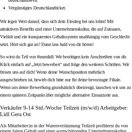
deutschlandweit.
Vergünstigtes Deutschlandticket.
Wir legen Wert darauf, dass sich dein Einstieg bei uns lohnt! Mit
attraktiven Benefits und einer Unternehmenskultur, die auf Zutrauen,
Vielfalt und ein transparentes Gehaltssystem unabhängig vom Geschlecht
setzt. Hört sich gut an? Dann lass bald von dir hören!
So wirst du Teil von #teamlidl: Wir benötigen kein Anschreiben von dir.
Klick einfach auf „Jetzt bewerben“ und folge den weiteren Schritten. Wir
freuen uns auf dich! Wenn deine Wunschposition mehrfach
ausgeschrieben ist, bewirb dich bitte nur für deine bevorzugte Filiale.
Wenn uns deine Bewerbung grundsätzlich überzeugt, tauschen wir uns zu
einem späteren Zeitpunkt über mögliche alternative Einsatzorte aus.
Verkäufer 9-14 Std./Woche Teilzeit (m/w/d) Arbeitgeber:
Lidl Gera Ost
Als Mitarbeiter:in in der Warenverräumung Teilzeit profitierst du von
einem fairen Gehalt und einer wertschätzenden Unternehmenskultur,