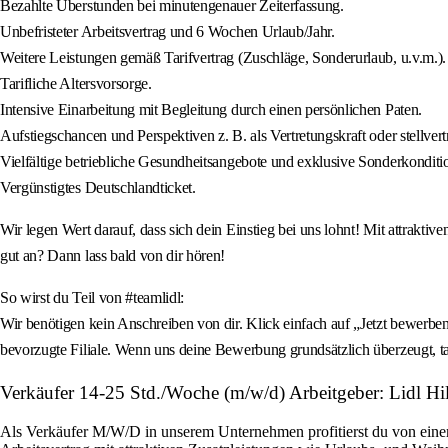
Bezahlte Überstunden bei minutengenauer Zeiterfassung.
Unbefristeter Arbeitsvertrag und 6 Wochen Urlaub/Jahr.
Weitere Leistungen gemäß Tarifvertrag (Zuschläge, Sonderurlaub, u.v.m.).
Tarifliche Altersvorsorge.
Intensive Einarbeitung mit Begleitung durch einen persönlichen Paten.
Aufstiegschancen und Perspektiven z. B. als Vertretungskraft oder stellvertre
Vielfältige betriebliche Gesundheitsangebote und exklusive Sonderkonditi
Vergünstigtes Deutschlandticket.
Wir legen Wert darauf, dass sich dein Einstieg bei uns lohnt! Mit attrakti
gut an? Dann lass bald von dir hören!
So wirst du Teil von #teamlidl:
Wir benötigen kein Anschreiben von dir. Klick einfach auf „Jetzt bewerben
bevorzugte Filiale. Wenn uns deine Bewerbung grundsätzlich überzeugt, ta
Verkäufer 14-25 Std./Woche (m/w/d) Arbeitgeber: Lidl H
Als Verkäufer M/W/D in unserem Unternehmen profitierst du von einem fa