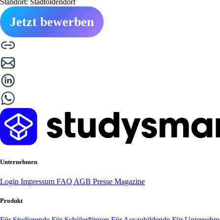
Standort: Stadtoldendorf
Jetzt bewerben
Unternehmen
Login
Impressum
FAQ
AGB
Presse
Magazine
Produkt
Für Studierende
Für Schüler*innen
Für Auszubildende
Für Unterneh