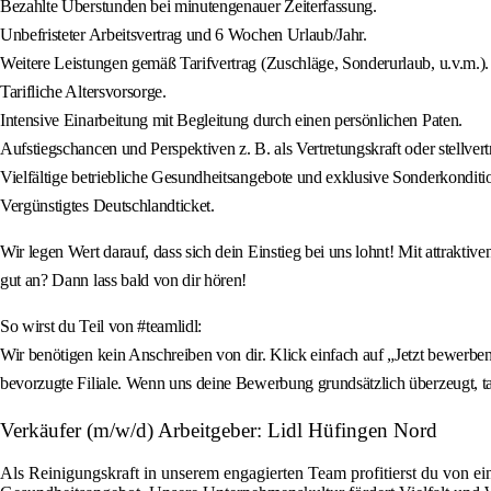
Bezahlte Überstunden bei minutengenauer Zeiterfassung.
Unbefristeter Arbeitsvertrag und 6 Wochen Urlaub/Jahr.
Weitere Leistungen gemäß Tarifvertrag (Zuschläge, Sonderurlaub, u.v.m.).
Tarifliche Altersvorsorge.
Intensive Einarbeitung mit Begleitung durch einen persönlichen Paten.
Aufstiegschancen und Perspektiven z. B. als Vertretungskraft oder stellvertre
Vielfältige betriebliche Gesundheitsangebote und exklusive Sonderkonditi
Vergünstigtes Deutschlandticket.
Wir legen Wert darauf, dass sich dein Einstieg bei uns lohnt! Mit attrakti
gut an? Dann lass bald von dir hören!
So wirst du Teil von #teamlidl:
Wir benötigen kein Anschreiben von dir. Klick einfach auf „Jetzt bewerben
bevorzugte Filiale. Wenn uns deine Bewerbung grundsätzlich überzeugt, ta
Verkäufer (m/w/d) Arbeitgeber: Lidl Hüfingen Nord
Als Reinigungskraft in unserem engagierten Team profitierst du von e