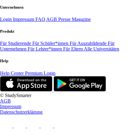
Unternehmen
Login
Impressum
FAQ
AGB
Presse
Magazine
Produkt
Für Studierende
Für Schüler*innen
Für Auszubildende
Für
Unternehmen
Für Lehrer*innen
Für Eltern
Alle Universitäten
Help
Help Center
Premium Login
© StudySmarter
AGB
Impressum
Datenschutzerklärung