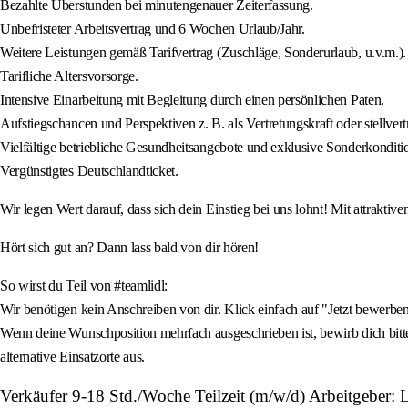
Bezahlte Überstunden bei minutengenauer Zeiterfassung.
Unbefristeter Arbeitsvertrag und 6 Wochen Urlaub/Jahr.
Weitere Leistungen gemäß Tarifvertrag (Zuschläge, Sonderurlaub, u.v.m.).
Tarifliche Altersvorsorge.
Intensive Einarbeitung mit Begleitung durch einen persönlichen Paten.
Aufstiegschancen und Perspektiven z. B. als Vertretungskraft oder stellvertre
Vielfältige betriebliche Gesundheitsangebote und exklusive Sonderkonditi
Vergünstigtes Deutschlandticket.
Wir legen Wert darauf, dass sich dein Einstieg bei uns lohnt! Mit attrakti
Hört sich gut an? Dann lass bald von dir hören!
So wirst du Teil von #teamlidl:
Wir benötigen kein Anschreiben von dir. Klick einfach auf "Jetzt bewerben
Wenn deine Wunschposition mehrfach ausgeschrieben ist, bewirb dich bitt
alternative Einsatzorte aus.
Verkäufer 9-18 Std./Woche Teilzeit (m/w/d) Arbeitgeber: 