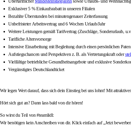
Übertariflicher
Mindesteinstiegslohn
sowie Urlaubs- und Weihnachtsg
Exklusiver 5 % Einkaufsrabatt in unseren Filialen
Bezahlte Überstunden bei minutengenauer Zeiterfassung
Unbefristeter Arbeitsvertrag und 6 Wochen Urlaub/Jahr
Weitere Leistungen gemäß Tarifvertrag (Zuschläge, Sonderurlaub, u.v
Tarifliche Altersvorsorge
Intensive Einarbeitung mit Begleitung durch einen persönlichen Paten
Aufstiegschancen und Perspektiven z. B. als Vertretungskraft oder
ste
Vielfältige betriebliche Gesundheitsangebote und exklusive Sonderko
Vergünstigtes Deutschlandticket
Wir legen Wert darauf, dass sich dein Einstieg bei uns lohnt! Mit attrakti
Hört sich gut an? Dann lass bald von dir hören!
So wirst du Teil von #teamlidl:
Wir benötigen kein Anschreiben von dir. Klick einfach auf „Jetzt bewerben