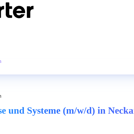
m
m
sse und Systeme (m/w/d) in Neck