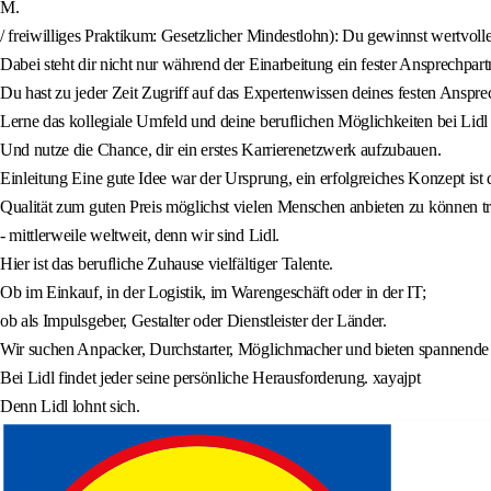
M.
/ freiwilliges Praktikum: Gesetzlicher Mindestlohn): Du gewinnst wertvol
Dabei steht dir nicht nur während der Einarbeitung ein fester Ansprechpartn
Du hast zu jeder Zeit Zugriff auf das Expertenwissen deines festen Ansp
Lerne das kollegiale Umfeld und deine beruflichen Möglichkeiten bei Lidl
Und nutze die Chance, dir ein erstes Karrierenetzwerk aufzubauen.
Einleitung Eine gute Idee war der Ursprung, ein erfolgreiches Konzept ist 
Qualität zum guten Preis möglichst vielen Menschen anbieten zu können tr
- mittlerweile weltweit, denn wir sind Lidl.
Hier ist das berufliche Zuhause vielfältiger Talente.
Ob im Einkauf, in der Logistik, im Warengeschäft oder in der IT;
ob als Impulsgeber, Gestalter oder Dienstleister der Länder.
Wir suchen Anpacker, Durchstarter, Möglichmacher und bieten spannende
Bei Lidl findet jeder seine persönliche Herausforderung. xayajpt
Denn Lidl lohnt sich.