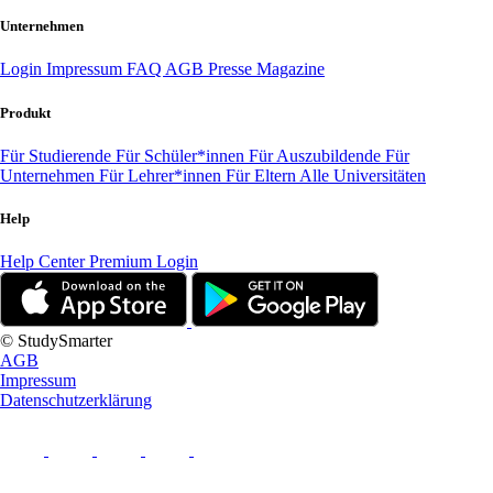
Unternehmen
Login
Impressum
FAQ
AGB
Presse
Magazine
Produkt
Für Studierende
Für Schüler*innen
Für Auszubildende
Für
Unternehmen
Für Lehrer*innen
Für Eltern
Alle Universitäten
Help
Help Center
Premium Login
© StudySmarter
AGB
Impressum
Datenschutzerklärung