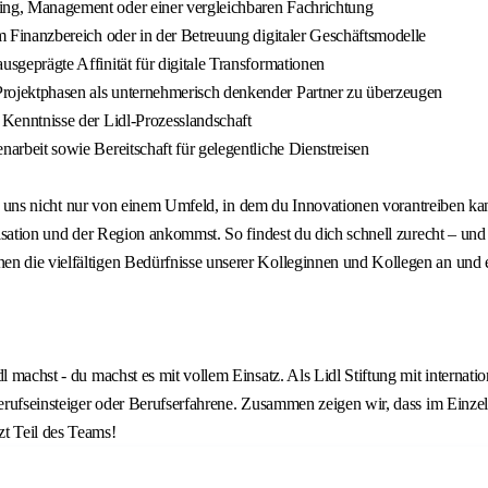
ing, Management oder einer vergleichbaren Fachrichtung
m Finanzbereich oder in der Betreuung digitaler Geschäftsmodelle
sgeprägte Affinität für digitale Transformationen
rojektphasen als unternehmerisch denkender Partner zu überzeugen
 Kenntnisse der Lidl-Prozesslandschaft
arbeit sowie Bereitschaft für gelegentliche Dienstreisen
u bei uns nicht nur von einem Umfeld, in dem du Innovationen vorantreiben 
ganisation und der Region ankommst. So findest du dich schnell zurecht – 
en die vielfältigen Bedürfnisse unserer Kolleginnen und Kollegen an und
l machst - du machst es mit vollem Einsatz. Als Lidl Stiftung mit internati
Berufseinsteiger oder Berufserfahrene. Zusammen zeigen wir, dass im Einzel
zt Teil des Teams!