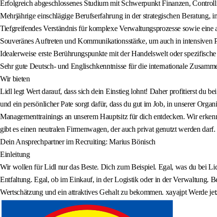
Erfolgreich abgeschlossenes Studium mit Schwerpunkt Finanzen, Controll
Mehrjährige einschlägige Berufserfahrung in der strategischen Beratung, i
Tiefgreifendes Verständnis für komplexe Verwaltungsprozesse sowie eine au
Souveränes Auftreten und Kommunikationsstärke, um auch in intensiven P
Idealerweise erste Berührungspunkte mit der Handelswelt oder spezifische
Sehr gute Deutsch- und Englischkenntnisse für die internationale Zusammen
Wir bieten
Lidl legt Wert darauf, dass sich dein Einstieg lohnt! Daher profitierst d
und ein persönlicher Pate sorgt dafür, dass du gut im Job, in unserer Or
Managementtrainings an unserem Hauptsitz für dich entdecken. Wir erkenn
gibt es einen neutralen Firmenwagen, der auch privat genutzt werden darf.
Dein Ansprechpartner im Recruiting: Marius Bönisch
Einleitung
Wir wollen für Lidl nur das Beste. Dich zum Beispiel. Egal, was du bei Lid
Entfaltung. Egal, ob im Einkauf, in der Logistik oder in der Verwaltung. 
Wertschätzung und ein attraktives Gehalt zu bekommen. xayajpt Werde jet