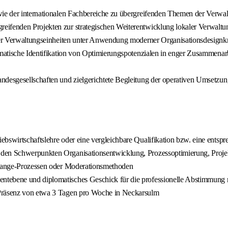
wie der internationalen Fachbereiche zu übergreifenden Themen der Verwa
eifenden Projekten zur strategischen Weiterentwicklung lokaler Verwaltu
 der Verwaltungseinheiten unter Anwendung moderner Organisationsdesignkr
ematische Identifikation von Optimierungspotenzialen in enger Zusammenarbe
andesgesellschaften und zielgerichtete Begleitung der operativen Umsetz
bswirtschaftslehre oder eine vergleichbare Qualifikation bzw. eine entsp
t den Schwerpunkten Organisationsentwicklung, Prozessoptimierung, Pro
 Change-Prozessen oder Moderationsmethoden
tebene und diplomatisches Geschick für die professionelle Abstimmung m
-Präsenz von etwa 3 Tagen pro Woche in Neckarsulm