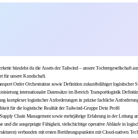
eferkette bündelst du die Assets der Tailwind – unsere Tochtergesellschaft 
rt für unsere Kundschaft.
ransport Order Orchestration sowie Definition zukunftsfähiger logistische
ierung internationaler Datensätze im Bereich Transportlogistik Definition
ng komplexer logistischer Anforderungen in präzise fachliche Anforderun
keit für die logistische Realität der Tailwind-Gruppe Dein Profil
 Supply Chain Management sowie mehrjährige Erfahrung in der Leitung ansp
se und die ausgeprägte Fähigkeit, vielschichtige operative Abläufe in logi
strukturen) verbunden mit ersten Berührungspunkten mit Cloud-nativen Te