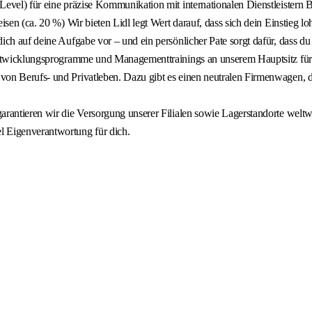
evel) für eine präzise Kommunikation mit internationalen Dienstleistern B
sen (ca. 20 %) Wir bieten Lidl legt Wert darauf, dass sich dein Einstieg lo
ch auf deine Aufgabe vor – und ein persönlicher Pate sorgt dafür, dass du
Entwicklungsprogramme und Managementtrainings an unserem Hauptsitz für d
on Berufs- und Privatleben. Dazu gibt es einen neutralen Firmenwagen, de
rantieren wir die Versorgung unserer Filialen sowie Lagerstandorte weltw
l Eigenverantwortung für dich.