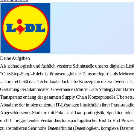
Deine Aufgaben
Als technologisch und fachlich versierte Schnittstelle unserer digitalen Li
“One-Stop-Shop'-Erlebnis für unsere globale Transportlogistik als Mehrwe
... konkret heißt das: Techniknahe fachliche Konzeption der weltweiten T
Gestaltung der Stammdaten-Governance (Master Data Strategy) zur Harmonis
Transparenz entlang der gesamten Supply Chain Konzeptionelle Übersetzu
Abnahme der implementierten IT-Lösungen hinsichtlich ihrer Praxistauglich
Abgeschlossenes Studium mit Fokus auf Transportlogistik, Spedition oder
und IT Tiefgreifendes Verständnis transportlogistischer End-to-End-Prozes
zu abstrahieren Sehr hohe Datenaffinität (Datenlogiken, komplexe Daten