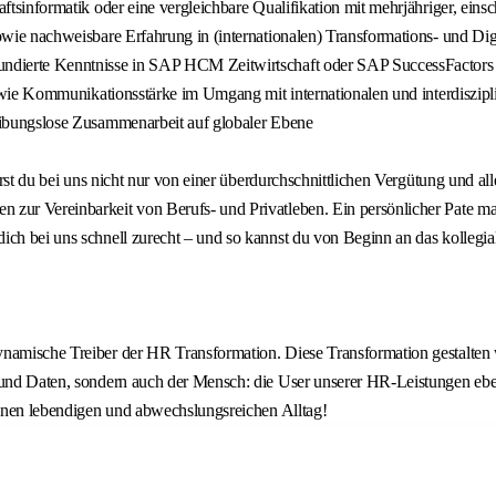
ftsinformatik oder eine vergleichbare Qualifikation mit mehrjähriger, eins
owie nachweisbare Erfahrung in (internationalen) Transformations- und Dig
undierte Kenntnisse in SAP HCM Zeitwirtschaft oder SAP SuccessFactors 
 sowie Kommunikationsstärke im Umgang mit internationalen und interdiszip
reibungslose Zusammenarbeit auf globaler Ebene
ierst du bei uns nicht nur von einer überdurchschnittlichen Vergütung und a
zur Vereinbarkeit von Berufs- und Privatleben. Ein persönlicher Pate mac
ich bei uns schnell zurecht – und so kannst du von Beginn an das kollegia
ynamische Treiber der HR Transformation. Diese Transformation gestalten
e und Daten, sondern auch der Mensch: die User unserer HR-Leistungen ebe
 einen lebendigen und abwechslungsreichen Alltag!