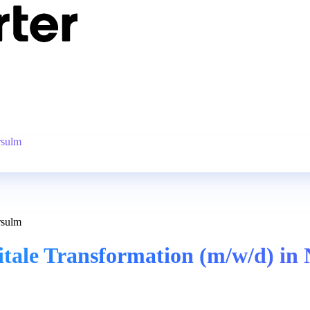
rsulm
rsulm
igitale Transformation (m/w/d) i