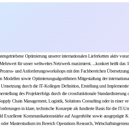
tengetriebene Optimierung unserer internationalen Lieferketten aktiv voran,
hrwert für unser weltweites Netzwerk maximierst. ...konkret heißt das: I
Prozess- und Anforderungsworkshops mit den Fachbereichen Übersetzung v
n Modellen sowie Optimierungsalgorithmen Mitgestaltung der international
e Umsetzung durch die IT-Kollegen Definition, Erstellung und Implementier
erstellung des Projekterfolgs durch die crossfunktionale Standardisierun
pply Chain Management, Logistik, Solutions Consulting oder in einer ver
orderungen in klare, technische Konzepte als fundierte Basis für die IT-
ld Exzellente Kommunikationsstärke auf Augenhöhe sowie ausgeprägte Koop
oder Masterstudium im Bereich Operations Research, Wirtschaftsingenieurw