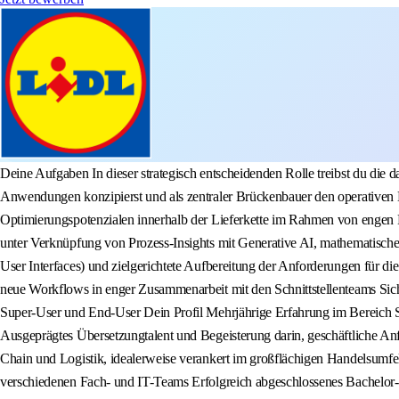
Deine Aufgaben In dieser strategisch entscheidenden Rolle treibst du die da
Anwendungen konzipierst und als zentraler Brückenbauer den operativen Me
Optimierungspotenzialen innerhalb der Lieferkette im Rahmen von engen 
unter Verknüpfung von Prozess-Insights mit Generative AI, mathematische
User Interfaces) und zielgerichtete Aufbereitung der Anforderungen für di
neue Workflows in enger Zusammenarbeit mit den Schnittstellenteams Sich
Super-User und End-User Dein Profil Mehrjährige Erfahrung im Bereich Su
Ausgeprägtes Übersetzungtalent und Begeisterung darin, geschäftliche Anf
Chain und Logistik, idealerweise verankert im großflächigen Handelsumfe
verschiedenen Fach- und IT-Teams Erfolgreich abgeschlossenes Bachelor- 