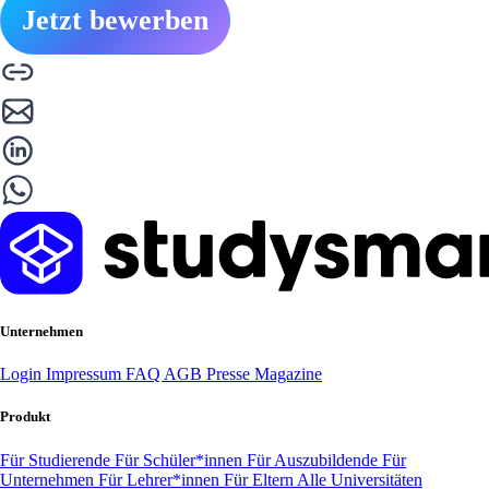
Jetzt bewerben
Unternehmen
Login
Impressum
FAQ
AGB
Presse
Magazine
Produkt
Für Studierende
Für Schüler*innen
Für Auszubildende
Für
Unternehmen
Für Lehrer*innen
Für Eltern
Alle Universitäten