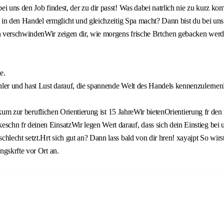
bei uns den Job findest, der zu dir passt! Was dabei natrlich nie zu kur
 in den Handel ermglicht und gleichzeitig Spa macht? Dann bist du bei uns 
 verschwindenWir zeigen dir, wie morgens frische Brtchen gebacken werde
e.
ler und hast Lust darauf, die spannende Welt des Handels kennenzulernenDu
ktikum zur beruflichen Orientierung ist 15 JahreWir bietenOrientierung fr d
hn fr deinen EinsatzWir legen Wert darauf, dass sich dein Einstieg bei un
chlecht setzt.Hrt sich gut an? Dann lass bald von dir hren! xayajpt So wi
ngskrfte vor Ort an.