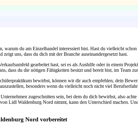
, warum du am Einzelhandel interessiert bist. Hast du vielleicht scho
nd zeigt uns, dass du dich mit der Branche auseinandergesetzt hast.
erkaufsumfeld gearbeitet hast, sei es als Aushilfe oder in einem Proje
uns, dass du die nötigen Fähigkeiten besitzt und bereit bist, im Team 
Schülerpraktikum bewirbst, können wir dir auch empfehlen, dein Bewer
rauszustellen, besonders wenn du vielleicht noch nicht viel Berufserfah
 Unternehmen zugeschnitten sein, bei dem du dich bewirbst, also achte
e von Lidl Waldenburg Nord nimmt, kann den Unterschied machen. Und 
aldenburg Nord vorbereitet