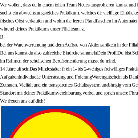
Wir wollen, dass du in einem tollen Team Neues ausprobieren kannst und 
suchst ein abwechslungsreiches Praktikum, welches dir vielfltige Einblicke
frisches Obst verkaufen und wohin die leeren Pfandflaschen im Automaten
whrend deines Praktikums unser Filialteam, z.
B.
bei der Warenverrumung und dem Aufbau von Aktionsartikeln in der Filial
Bei uns kannst du also zahlreiche Eindrcke sammelnDein ProfilDu bist Sch
im Rahmen der schulischen Berufsorientierung musst du mind.
14 Jahre alt seinDas Mindestalter fr ein 1- bis 2-wchiges freiwilliges Pra
AufgabenIndividuelle Untersttzung und FrderungWarengutschein als Dankesc
Zutrauen, Vielfalt und ein transparentes Gehaltssystem unabhngig vom Ges
Standort mit deiner Praktikumsvereinbarung vorbei und sprich unsere Fhru
Wir freuen uns auf dich!