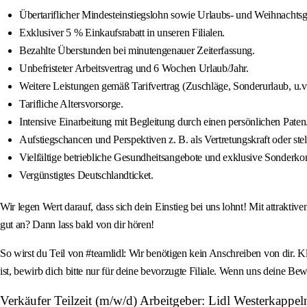
Übertariflicher Mindesteinstiegslohn sowie Urlaubs- und Weihnachtsg
Exklusiver 5 % Einkaufsrabatt in unseren Filialen.
Bezahlte Überstunden bei minutengenauer Zeiterfassung.
Unbefristeter Arbeitsvertrag und 6 Wochen Urlaub/Jahr.
Weitere Leistungen gemäß Tarifvertrag (Zuschläge, Sonderurlaub, u.v
Tarifliche Altersvorsorge.
Intensive Einarbeitung mit Begleitung durch einen persönlichen Paten
Aufstiegschancen und Perspektiven z. B. als Vertretungskraft oder stellv
Vielfältige betriebliche Gesundheitsangebote und exklusive Sonderko
Vergünstigtes Deutschlandticket.
Wir legen Wert darauf, dass sich dein Einstieg bei uns lohnt! Mit attrakti
gut an? Dann lass bald von dir hören!
So wirst du Teil von #teamlidl: Wir benötigen kein Anschreiben von dir. 
ist, bewirb dich bitte nur für deine bevorzugte Filiale. Wenn uns deine Be
Verkäufer Teilzeit (m/w/d) Arbeitgeber: Lidl Westerkappe