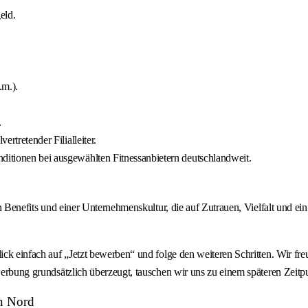
eld.
.m.).
.
ertretender Filialleiter.
nditionen bei ausgewählten Fitnessanbietern deutschlandweit.
ven Benefits und einer Unternehmenskultur, die auf Zutrauen, Vielfalt und e
Klick einfach auf „Jetzt bewerben“ und folge den weiteren Schritten. Wir 
werbung grundsätzlich überzeugt, tauschen wir uns zu einem späteren Zeitpu
ln Nord