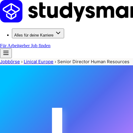
Alles für deine Karriere
Für Arbeitgeber
Job finden
Jobbörse
›
Linical Europe
›
Senior Director Human Resources
L