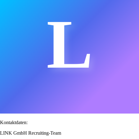
L
Kontaktdaten:
LINK GmbH Recruiting-Team