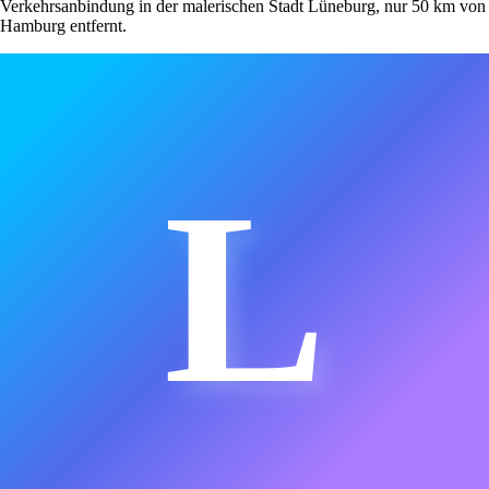
Verkehrsanbindung in der malerischen Stadt Lüneburg, nur 50 km von
Hamburg entfernt.
L